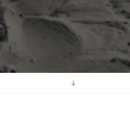
本
文
ま
で
ス
ク
ロ
ー