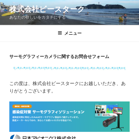
コ
株式会社ビースターク
ン
あなたの欲しいをカタチにする
テ
ン
ツ
メニュー
へ
ス
キ
サーモグラフィーカメラに関するお問合せフォーム
ッ
プ
この度は、株式会社ビースタークにお越しいただき、あ
りがとうございます。