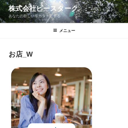
コ
株式会社ビースターク
ン
あなたの欲しいをカタチにする
テ
ン
ツ
メニュー
へ
ス
キ
お店_W
ッ
プ