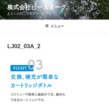
コ
株式会社ビースターク
ン
あなたの欲しいをカタチにする
テ
ン
ツ
メニュー
へ
ス
キ
LJ02_03A_2
ッ
プ