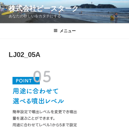
コ
株式会社ビースターク
ン
あなたの欲しいをカタチにする
テ
ン
ツ
メニュー
へ
ス
キ
LJ02_05A
ッ
プ