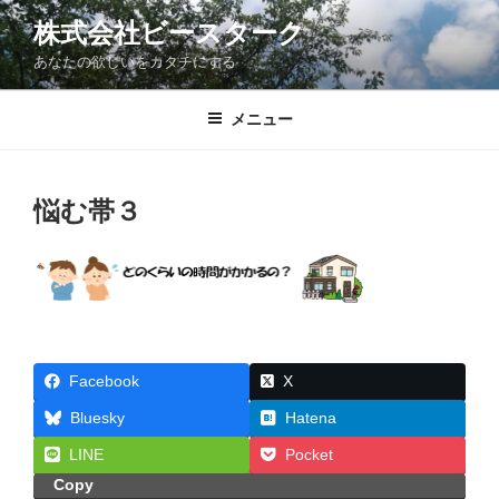
コ
株式会社ビースターク
ン
あなたの欲しいをカタチにする
テ
ン
ツ
メニュー
へ
ス
キ
悩む帯３
ッ
プ
Facebook
X
Bluesky
Hatena
LINE
Pocket
Copy