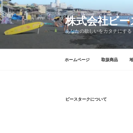
コ
ン
テ
株式会社ビー
ン
あなたの欲しいをカタチにする
ツ
へ
ス
キ
ホームページ
取扱商品
ッ
プ
ビースタークについて