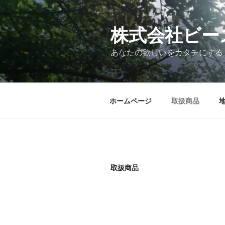
コ
ン
テ
株式会社ビー
ン
あなたの欲しいをカタチにする
ツ
へ
ス
キ
ホームページ
取扱商品
ッ
プ
取扱商品