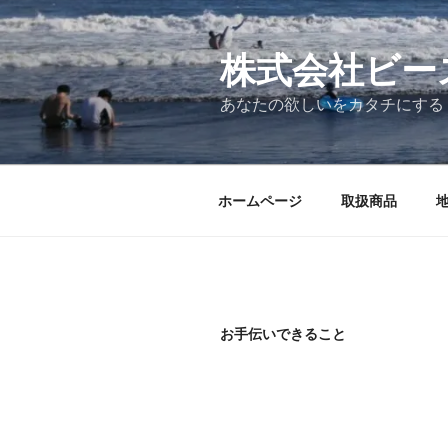
コ
ン
テ
株式会社ビー
ン
あなたの欲しいをカタチにする
ツ
へ
ス
キ
ホームページ
取扱商品
ッ
プ
お手伝いできること