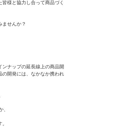
た皆様と協力し合って商品づく
みませんか？
インナップの延長線上の商品開
品の開発には、なかなか携われ
、
か、
す。