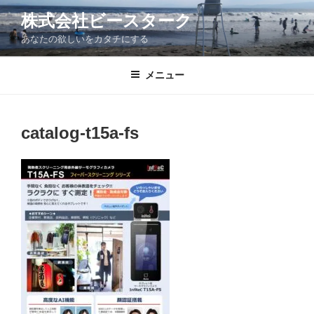
コ
株式会社ビースターク
ン
あなたの欲しいをカタチにする
テ
ン
ツ
メニュー
へ
ス
キ
catalog-t15a-fs
ッ
プ