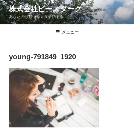
コ
株式会社ビースターク
ン
あなたの欲しいをカタチにする
テ
ン
ツ
メニュー
へ
ス
キ
young-791849_1920
ッ
プ