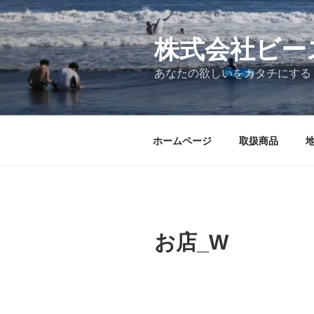
コ
ン
テ
株式会社ビー
ン
あなたの欲しいをカタチにする
ツ
へ
ス
キ
ホームページ
取扱商品
ッ
プ
お店_W